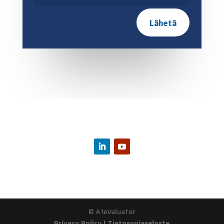
Lähetä
© A1eValuator
Privacy Policy | Tietosuojaseloste